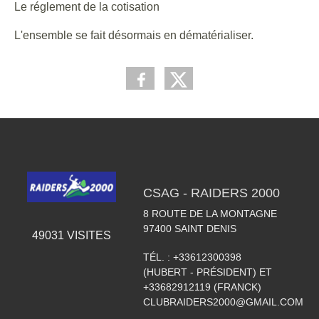
Le réglement de la cotisation
L'ensemble se fait désormais en dématérialiser.
CSAG - RAIDERS 2000
8 ROUTE DE LA MONTAGNE
97400
SAINT DENIS
49031
VISITES
TÉL. :
+33612300398
(HUBERT - PRÉSIDENT) ET
+33682912119 (FRANCK)
CLUBRAIDERS2000@GMAIL.COM